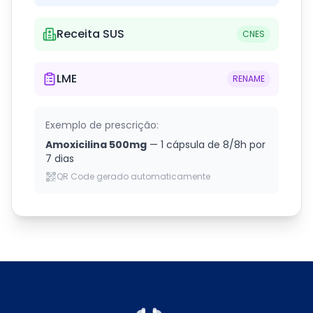
Receita SUS
CNES
LME
RENAME
Exemplo de prescrição:
Amoxicilina 500mg
— 1 cápsula de 8/8h por
7 dias
QR Code gerado automaticamente